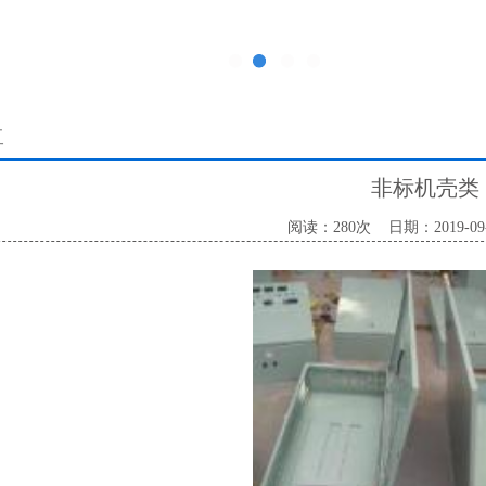
1
2
3
4
工
非标机壳类
阅读：280次
日期：2019-09-2