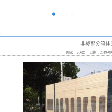
1
2
3
4
工
非标部分箱体
阅读：266次
日期：2019-09-2